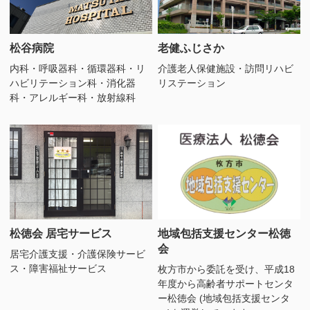
松谷病院
老健ふじさか
内科・呼吸器科・循環器科・リ
介護老人保健施設・訪問リハビ
ハビリテーション科・消化器
リステーション
科・アレルギー科・放射線科
松徳会 居宅サービス
地域包括支援センター松徳
会
居宅介護支援・介護保険サービ
ス・障害福祉サービス
枚方市から委託を受け、平成18
年度から高齢者サポートセンタ
ー松徳会 (地域包括支援センタ