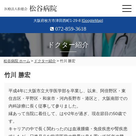
大阪府枚方市津田西町1-29-8 [
GoogleMap
]
072-859-3618
ドクター紹介
松谷病院 ホーム
>
ドクター紹介
> 竹川 勝宏
竹川 勝宏
平成4年に大阪市立大学医学部を卒業し、以来、阿倍野区・東
住吉区・平野区・和泉市・河内長野市・港区と、大阪南部での
内科診療に長く従事して参りました。
縁あって当院に着任して、はや2年が過ぎ、現在節目の50歳で
す。
キャリアの中で長く関わったのは血液腫瘍・免疫疾患や腎疾患