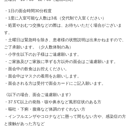
・1日の面会時間30分程度
・1度に入室可能な人数は3名（交代制で入室ください）
・処置やおむつ交換などの際は、お待ちいただく場合がございま
す。
・土曜日は緊急時を除き、患者様の状態説明は出来かねますので、
ご了承願います。（少人数体制の為）
・小学生以下のお子様はご遠慮願います。
・ご家族及びご家族に準ずる方以外の面会はご遠慮願います。
・面会中の飲食はお控えください。
・面会中はマスクの着用をお願いします。
・面会される方は受付で面会カードにご記入願います。
《以下の場合、面会ご遠慮願います》
・37.5℃以上の発熱・咳や鼻水など風邪症状のある方
・嘔吐・下痢・腹痛など体調のすぐれない方
・インフルエンザやコロナなどに懸って間もない方や、感染症の方
と接触があった方など