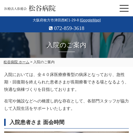
大阪府枚方市津田西町1-29-8 [
GoogleMap
]
072-859-3618
入院のご案内
松谷病院 ホーム
> 入院のご案内
入院においては、全４０床医療療養型の病床となっており、急性
期・回復期を終えられた患者さまが長期療養できる場となるよう、
快適な病棟づくりを目指しております。
在宅や施設などへの橋渡し的な存在として、各部門スタッフが協力
して入院生活をサポートいたします。
入院患者さま 面会時間